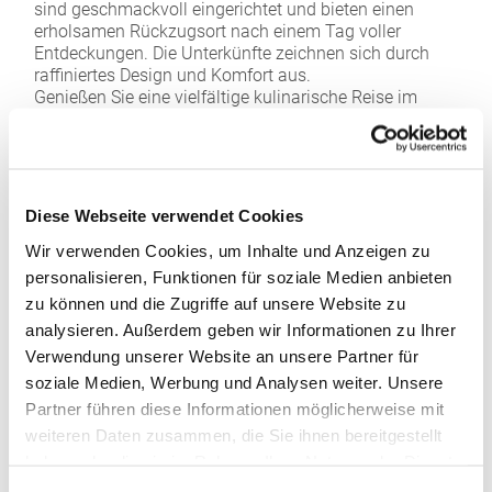
sind geschmackvoll eingerichtet und bieten einen
erholsamen Rückzugsort nach einem Tag voller
Entdeckungen. Die Unterkünfte zeichnen sich durch
raffiniertes Design und Komfort aus.
Genießen Sie eine vielfältige kulinarische Reise im
Resort, angefangen bei exquisiter marokkanischer
Küche bis hin zu internationalen Gaumenfreuden. Das
hauseigene Golfrestaurant bietet nicht nur kulinarische
Köstlichkeiten, sondern auch einen herrlichen Blick auf
den Golfplatz und die umliegende Landschaft.
Diese Webseite verwendet Cookies
Wir verwenden Cookies, um Inhalte und Anzeigen zu
personalisieren, Funktionen für soziale Medien anbieten
zu können und die Zugriffe auf unsere Website zu
analysieren. Außerdem geben wir Informationen zu Ihrer
Verwendung unserer Website an unsere Partner für
soziale Medien, Werbung und Analysen weiter. Unsere
Partner führen diese Informationen möglicherweise mit
weiteren Daten zusammen, die Sie ihnen bereitgestellt
haben oder die sie im Rahmen Ihrer Nutzung der Dienste
gesammelt haben.