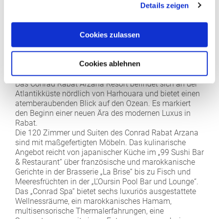
Details zeigen
Cookies zulassen
HOTEL CONRAD RABAT *****
Cookies ablehnen
Das Conrad Rabat Arzana Resort befindet sich an der
Atlantikküste nördlich von Harhouara und bietet einen
atemberaubenden Blick auf den Ozean. Es markiert
den Beginn einer neuen Ära des modernen Luxus in
Rabat.
Die 120 Zimmer und Suiten des Conrad Rabat Arzana
sind mit maßgefertigten Möbeln. Das kulinarische
Angebot reicht von japanischer Küche im „99 Sushi Bar
& Restaurant“ über französische und marokkanische
Gerichte in der Brasserie „La Brise“ bis zu Fisch und
Meeresfrüchten in der „L’Oursin Pool Bar und Lounge“.
Das „Conrad Spa“ bietet sechs luxuriös ausgestattete
Wellnessräume, ein marokkanisches Hamam,
multisensorische Thermalerfahrungen, eine