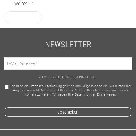
weiter.*
absenden
NEWSLETTER
Mit * markierte Felder sind Pflichtfelder.
Ich habe die
Datenschutzerklärung
gelesen und willige in diese ein. Wir nutzen Ihre
Angaben ausschließlich um mit Ihnen im Rahmen Ihrer Interessen mit Ihnen in
Kontakt zu treten. Wir geben Ihre Daten nicht an Dritte weiter.*