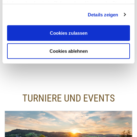
haben oder die sie im Rahmen Ihrer Nutzung der Dienste
BOGOGNO GOLF RESORT
gesammelt haben.
Details zeigen
Italien
Bogogno / Piemont / Italien
Cookies zulassen
510,00 €
ab
Cookies ablehnen
TURNIERE UND EVENTS