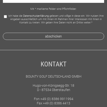
Mit * markierte Felder sind Pflichtfelder.
Ich habe die
Datenschutzerklärung
gelesen und willige in diese ein. Wir nutzen Ihre
Angaben ausschließlich um mit Ihnen im Rahmen Ihrer Interessen mit Ihnen in
Kontakt zu treten. Wir geben Ihre Daten nicht an Dritte weiter.*
KONTAKT
BOUNTY GOLF DEUTSCHLAND GMBH
Hugo-von-Königsegg-Str. 18
D - 87534 Oberstaufen
Fon +49 (0) 8386 9911994
Fax +49 (0) 8386 4413