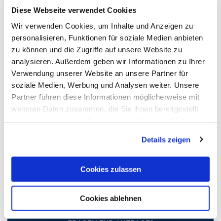
Teilnehmer = Wer schläft in welchem Zimmer).
Diese Webseite verwendet Cookies
Bitte ordnen Sie die Leistung den Teilnehmern zu:
Wir verwenden Cookies, um Inhalte und Anzeigen zu
1
2
personalisieren, Funktionen für soziale Medien anbieten
zu können und die Zugriffe auf unsere Website zu
ALT_Zimmerart
analysieren. Außerdem geben wir Informationen zu Ihrer
Verwendung unserer Website an unsere Partner für
soziale Medien, Werbung und Analysen weiter. Unsere
Verpflegung
Partner führen diese Informationen möglicherweise mit
weiteren Daten zusammen, die Sie ihnen bereitgestellt
haben oder die sie im Rahmen Ihrer Nutzung der Dienste
gesammelt haben.
weitere
weniger
Details zeigen
Cookies zulassen
weiter
Cookies ablehnen