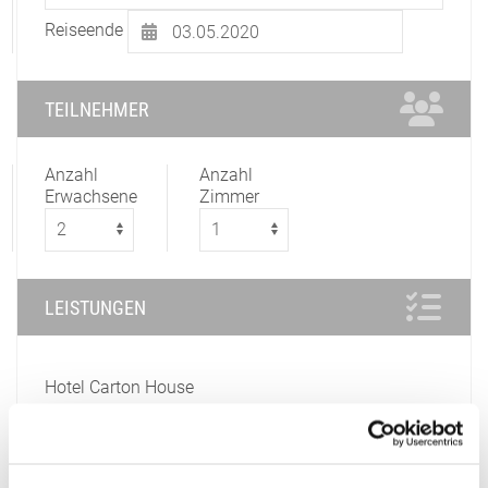
Reiseende
TEILNEHMER
Anzahl
Anzahl
Erwachsene
Zimmer
LEISTUNGEN
Hotel Carton House
Wenn Sie mehrere Zimmer wünschen, klicken Sie
bitte auf „mehr“ und ordnen Sie die Teilnehmer den
jeweiligen Zimmern zu (Leistung für welche