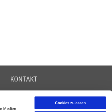
KONTAKT
BOUNTY GOLF DEUTSCHLAND GMBH
Hugo-von-Königsegg-Str. 18
Cookies zulassen
D - 87534 Oberstaufen
le Medien