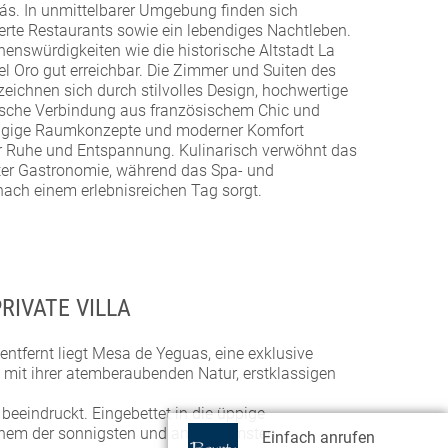
tás. In unmittelbarer Umgebung finden sich
rte Restaurants sowie ein lebendiges Nachtleben.
ehenswürdigkeiten wie die historische Altstadt La
l Oro gut erreichbar. Die Zimmer und Suiten des
 zeichnen sich durch stilvolles Design, hochwertige
ische Verbindung aus französischem Chic und
zügige Raumkonzepte und moderner Komfort
r Ruhe und Entspannung. Kulinarisch verwöhnt das
iter Gastronomie, während das Spa- und
nach einem erlebnisreichen Tag sorgt.
RIVATE VILLA
ntfernt liegt Mesa de Yeguas, eine exklusive
 mit ihrer atemberaubenden Natur, erstklassigen
beeindruckt. Eingebettet in die üppige
inem der sonnigsten und angenehmsten
Einfach anrufen