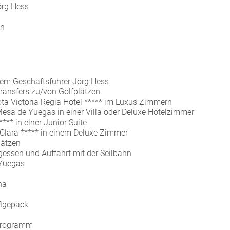
örg Hess
en
rem Geschäftsführer Jörg Hess
ransfers zu/von Golfplätzen.
a Victoria Regia Hotel ***** im Luxus Zimmern
Mesa de Yuegas in einer Villa oder Deluxe Hotelzimmer
** in einer Junior Suite
 Clara ***** in einem Deluxe Zimmer
lätzen
agessen und Auffahrt mit der Seilbahn
 Yuegas
na
flgepäck
 Programm