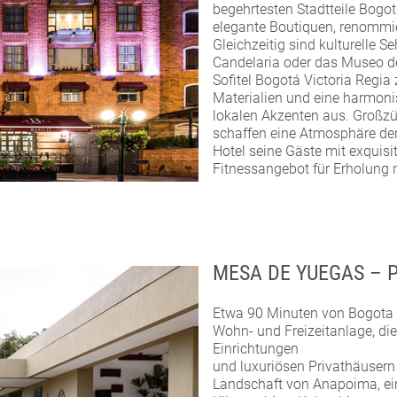
begehrtesten Stadtteile Bogo
elegante Boutiquen, renommie
Gleichzeitig sind kulturelle S
Candelaria oder das Museo de
Sofitel Bogotá Victoria Regia
Materialien und eine harmon
lokalen Akzenten aus. Groß
schaffen eine Atmosphäre de
Hotel seine Gäste mit exquis
Fitnessangebot für Erholung 
MESA DE YUEGAS – P
Etwa 90 Minuten von Bogota e
Wohn- und Freizeitanlage, die
Einrichtungen
und luxuriösen Privathäusern 
Landschaft von Anapoima, e