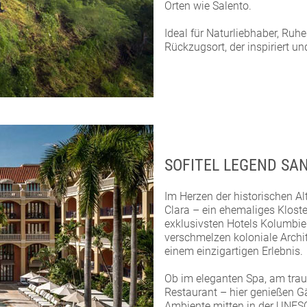
Orten wie Salento.
Ideal für Naturliebhaber, Ruh
Rückzugsort, der inspiriert un
SOFITEL LEGEND SA
Im Herzen der historischen Al
Clara – ein ehemaliges Klost
exklusivsten Hotels Kolumbie
verschmelzen koloniale Archit
einem einzigartigen Erlebnis.
Ob im eleganten Spa, am tra
Restaurant – hier genießen Gä
Ambiente mitten in der UNESC