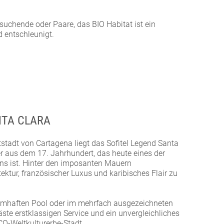
esuchende oder Paare, das BIO Habitat ist ein
d entschleunigt.
NTA CLARA
tstadt von Cartagena liegt das Sofitel Legend Santa
er aus dem 17. Jahrhundert, das heute eines der
ns ist. Hinter den imposanten Mauern
ektur, französischer Luxus und karibisches Flair zu
umhaften Pool oder im mehrfach ausgezeichneten
ste erstklassigen Service und ein unvergleichliches
O-Weltkulturerbe-Stadt.